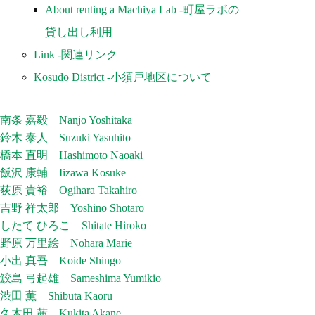
About renting a Machiya Lab -町屋ラボの
貸し出し利用
Link -関連リンク
Kosudo District -小須戸地区について
南条 嘉毅 Nanjo Yoshitaka
鈴木 泰人 Suzuki Yasuhito
橋本 直明 Hashimoto Naoaki
飯沢 康輔 Iizawa Kosuke
荻原 貴裕 Ogihara Takahiro
吉野 祥太郎 Yoshino Shotaro
したて ひろこ Shitate Hiroko
野原 万里絵 Nohara Marie
小出 真吾 Koide Shingo
鮫島 弓起雄 Sameshima Yumikio
渋田 薫 Shibuta Kaoru
久木田 茜 Kukita Akane