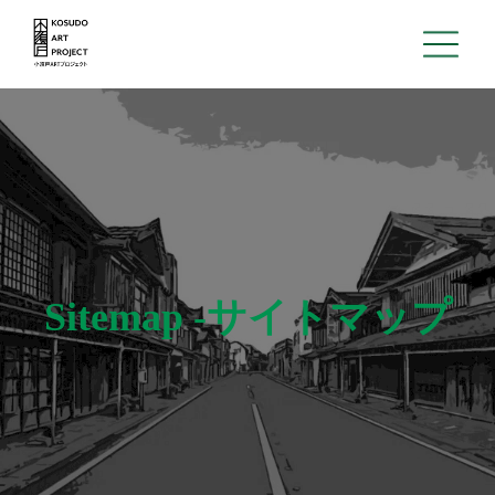
Home
About
News
Open call
Sitemap -サイトマップ
Machiyalabo
District
Archive
Support