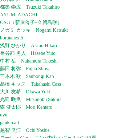
都築 崇広 Tsuzuki Takahiro
AYUMI ADACHI
OSG（新屋伶子+久留島咲）
ノガミ カツキ Nogami Katsuki
borutanext5
浅野 ひかり Asano Hikari
長谷部 勇人 Hasebe Yuto
中村 岳 Nakamura Takeshi
藤田 将弥 Fujita Shoya
三本木 歓 Sanbongi Kan
髙橋 キャス Takahashi Cass
大川 友希 Okawa Yuki
光延 咲良 Mitsunobu Sakura
森 健太郎 Mori Kentaro
uyu
gankai.art
越智 良江 Ochi Yoshie
ローレ・ジュリエン×内山・ヴェルガン綾夏