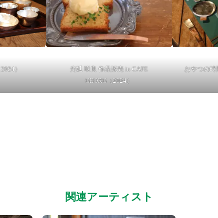
光延 咲良 作品販売 in CAFE
おやつの時
2024）
GEORG（2024）
関連アーティスト