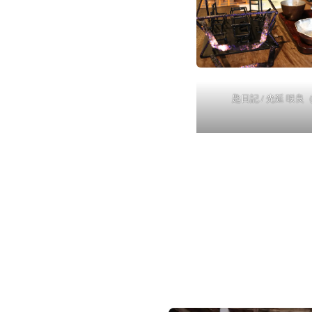
匙日記 / 光延 咲良（