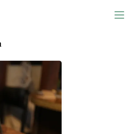
Home
a
About
News
Open call
Machiyalabo
District
Archive
Support