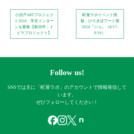
投
小須戸ARTプロジェク
町屋ラボイベント情
ト2024 学生インター
報：ひろきぽアート展
ンを募集【新潟市：ト
2024『ジョ』（8/17-
稿
ビラプロジェクト】
9/16）
ナ
ビ
Follow us!
ゲ
SNSでは主に「町屋ラボ」のアカウントで情報発信して
ー
います。
ぜひフォローしてください！
シ
ョ