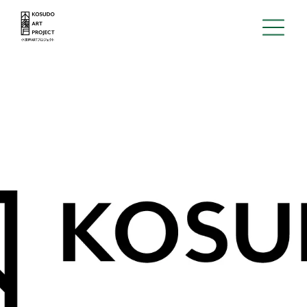
Home
About
News
Open call
Machiyalabo
District
Archive
Support